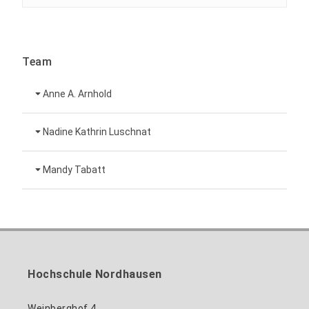
Team
Anne A. Arnhold
Technische Mitarbeiterin
Nadine Kathrin Luschnat
Leiterin Hochschulmarketing
+49 3631 420-151
Mandy Tabatt
anne-ariane.arnhold@hs-nordhausen.de
Gebäude 12 (Erdgeschoss)
Inklusionsbeauftragte, Website-Administratorin
+49 3631 420-113
zum Profil
nadine-kathrin.luschnat@hs-nordhausen.de
/ Technische Leitung
Gebäude 12 (Erdgeschoss)
zum Profil
+49 3631 420-114
mandy.tabatt@hs-nordhausen.de
Hochschule Nordhausen
Gebäude 11, Raum 11.0101
zum Profil
Weinberghof 4