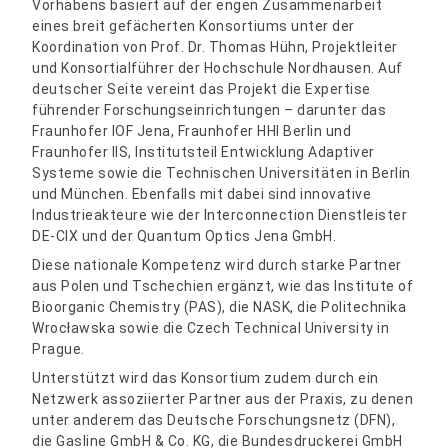
Vorhabens basiert auf der engen Zusammenarbeit
eines breit gefächerten Konsortiums unter der
Koordination von Prof. Dr. Thomas Hühn, Projektleiter
und Konsortialführer der Hochschule Nordhausen. Auf
deutscher Seite vereint das Projekt die Expertise
führender Forschungseinrichtungen – darunter das
Fraunhofer IOF Jena, Fraunhofer HHI Berlin und
Fraunhofer IIS, Institutsteil Entwicklung Adaptiver
Systeme sowie die Technischen Universitäten in Berlin
und München. Ebenfalls mit dabei sind innovative
Industrieakteure wie der Interconnection Dienstleister
DE-CIX und der Quantum Optics Jena GmbH.
Diese nationale Kompetenz wird durch starke Partner
aus Polen und Tschechien ergänzt, wie das Institute of
Bioorganic Chemistry (PAS), die NASK, die Politechnika
Wrocławska sowie die Czech Technical University in
Prague.
Unterstützt wird das Konsortium zudem durch ein
Netzwerk assoziierter Partner aus der Praxis, zu denen
unter anderem das Deutsche Forschungsnetz (DFN),
die Gasline GmbH & Co. KG, die Bundesdruckerei GmbH