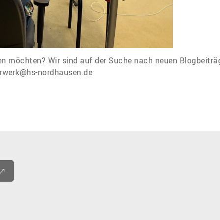
den möchten? Wir sind auf der Suche nach neuen Blogbeiträ
uahdron-sh@krewrefsnart