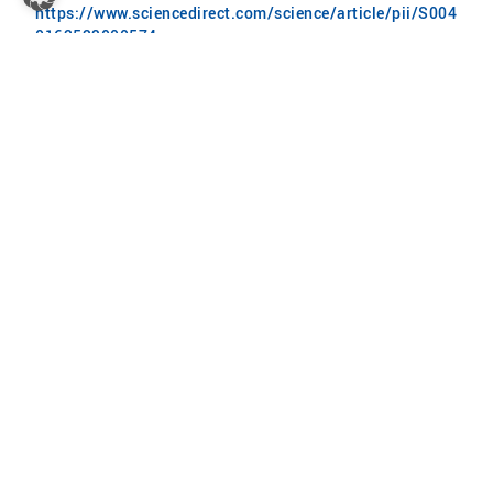
https://www.sciencedirect.com/science/article/pii/S004
0162523000574