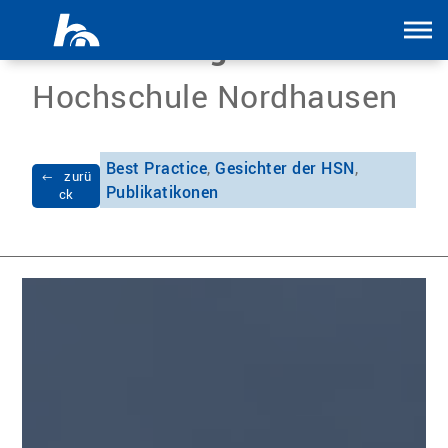
Menü überspringen
Science Blog
Hochschule Nordhausen
Best Practice
,
Gesichter der HSN
,
zurü
Publikatikonen
ck