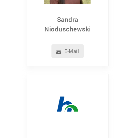
Sandra
Nioduschewski
E-Mail