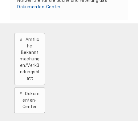
Nutzen Sie für die Suche und Filterung das
Dokumenten-Center
.
Amtlic
he
Bekannt
machung
en/Verkü
ndungsbl
att
Dokum
enten-
Center