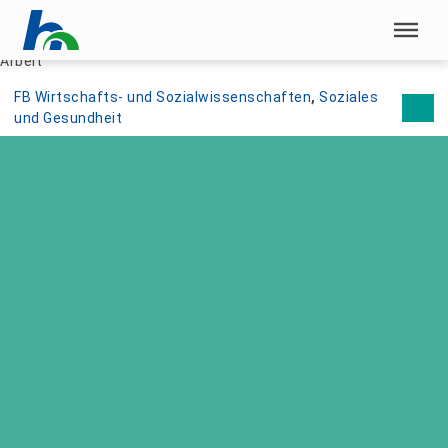
Menü überspringen
Home
|
Studienangebote
|
Master
|
Therapeutische Soziale
Arbeit
Menü überspringen
FB Wirtschafts- und Sozialwissenschaften
, 
Soziales
und Gesundheit