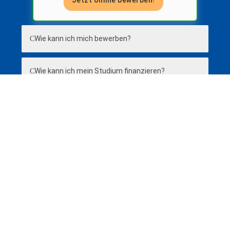
Wie kann ich mich bewerben?
Wie kann ich mein Studium finanzieren?
Was unterscheidet das Studium an einer
Hochschule von einer Universität?
Entdecke jetzt weitere Studiengänge
im Wirtschafts- und
Sozialwissenschaften