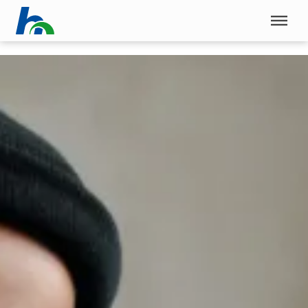
Menü überspringen
Home
|
Studienangebote
|
Bewerbung
|
Studienfinanzierung
|
BAföG
Menü überspringen