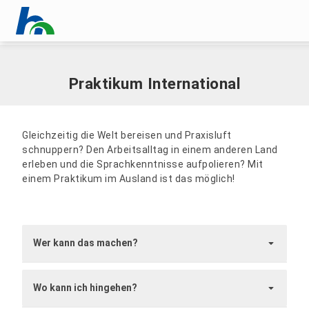
Menü überspringen
Home
|
International
|
Go Out!
|
Praktikum International
Menü überspringen
Praktikum International
Gleichzeitig die Welt bereisen und Praxisluft
schnuppern? Den Arbeitsalltag in einem anderen Land
erleben und die Sprachkenntnisse aufpolieren? Mit
einem Praktikum im Ausland ist das möglich!
Wer kann das machen?
Gemäß der Prüfungs- und Studienordnungen der
Wo kann ich hingehen?
HSN können Studierende aller Studiengänge das
Praxissemester, praxisbezogene Studienphasen