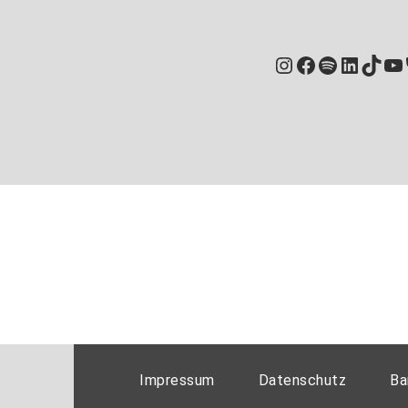
Instagram
Facebook
Spotify
Linked
TikT
Yo
Impressum
Datenschutz
Ba