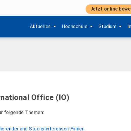
Jetzt online bewe
Zeige Menü-Unterpunkte von 'Aktuelles'.
Zeige Menü-Unterpunkte von 'H
Zeige Menü-Unt
Z
Aktuelles
Hochschule
Studium
I
national Office (IO)
für folgende Themen:
dierender und Studieninteressent*innen