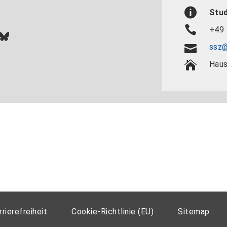
Stu
+49 
In
ok
uTube
Bluesky
ssz@
Haus
rrierefreiheit
Cookie-Richtlinie (EU)
Sitemap