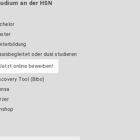
tudium an der HSN
chelor
ster
iterbildung
axisbegleitet oder dual studieren
Jetzt online bewerben!
scovery Tool (Bibo)
nsa
rzer
nshop