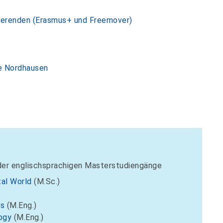
ierenden (Erasmus+ und Freemover)
le Nordhausen
der englischsprachigen Masterstudiengänge
tal World
(M.Sc.)
ms
(M.Eng.)
ogy
(M.Eng.)