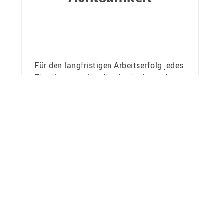
Für den langfristigen Arbeitserfolg jedes
Einzelnen spielen die physische und
psychische Verfassung eine
entscheidende Rolle.
Vielfalt und