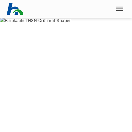
Menü überspringen
Home
|
Karriere
|
Die HSN als Arbeitgeberin
Menü überspringen