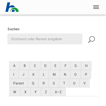
Menü überspringen
Kontaktverzeichnis
Menü überspringen
Suchen
Filtern nach Kontaktverzeichnis_sortierung (Mehrfachauswah
A
B
C
D
E
F
G
H
I
J
K
L
M
N
O
P
Parent
Q
R
S
T
U
V
W
X
Y
Z
A–Z