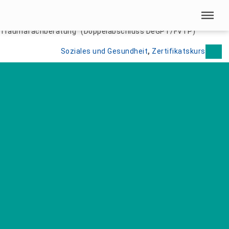
Menü überspringen
Home
|
Berufsbegleitende Weiterbildung in „Traumapädagogik /
Traumafachberatung“ (Doppelabschluss DeGPT/FVTP)
Menü überspringen
Soziales und Gesundheit
, 
Zertifikatskurs