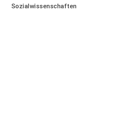
Sozialwissenschaften
Öffentliche Betriebswirtschaft/Public
Management
Bachelor of Arts
Public Management
210 LP (ECTS)
Deutsch