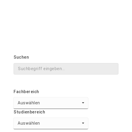
ssz@hs-nordhausen.de
Haus 18, Ebene 1, Raum 18.0105
Jetzt online bewerben!
Suchen
Fachbereich
Auswählen
Studienbereich
Auswählen