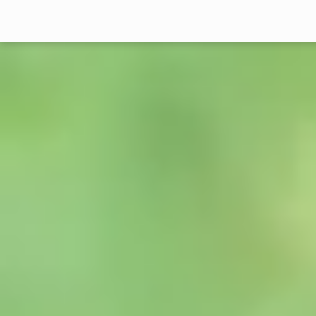
Menü überspringen
Home
|
Studienangebote
Menü überspringen