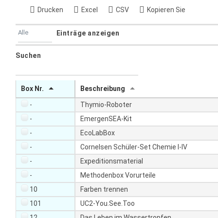
Drucken
Excel
CSV
Kopieren Sie
w
Alle
Einträge anzeigen
p
d
w
Suchen
a
p
t
d
a
a
Box Nr.
Beschreibung
t
t
a
-
Thymio-Roboter
a
b
t
-
EmergenSEA-Kit
l
a
e
-
EcoLabBox
b
s
l
-
Cornelsen Schüler-Set Chemie I-IV
_
e
-
Expeditionsmaterial
f
s
r
-
Methodenbox Vorurteile
_
o
f
10
Farben trennen
n
r
t
101
UC2-You.See.Too
o
e
12
Das Leben im Wassertropfen