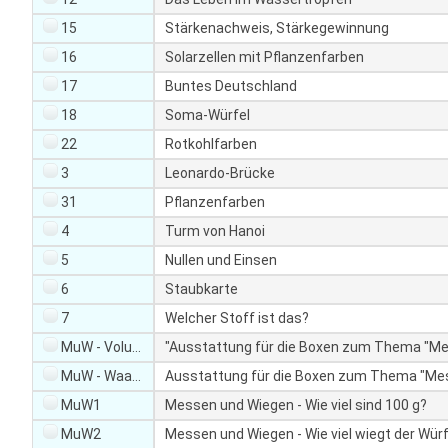
n
n
t
15
Stärkenachweis, Stärkegewinnung
d
e
_
16
Solarzellen mit Pflanzenfarben
n
s
d
17
Buntes Deutschland
t
_
18
Soma-Würfel
r
s
i
22
Rotkohlfarben
t
n
r
3
Leonardo-Brücke
g
i
s
31
Pflanzenfarben
n
.
4
Turm von Hanoi
g
l
s
5
Nullen und Einsen
e
.
n
6
Staubkarte
s
g
e
7
Welcher Stoff ist das?
h
a
MuW - Volumen
"Ausstattung für die Boxen zum Thema "M
t
r
M
MuW - Waagen
Ausstattung für die Boxen zum Thema "Me
c
e
h
MuW1
Messen und Wiegen - Wie viel sind 100 g?
n
T
u
MuW2
Messen und Wiegen - Wie viel wiegt der Würf
a