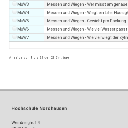
W
b
MuW3
Messen und Wiegen - Wer misst am genaue
C
l
MuW4
Messen und Wiegen - Wiegt ein Liter Flüssigk
A
e
G
MuW5
Messen und Wiegen - Gewicht pro Packung
W
_
C
MuW6
Messen und Wiegen - Wie viel Wasser passt 
w
A
p
MuW7
Messen und Wiegen - Wie viel wiegt der Zyli
G
d
_
a
w
t
Anzeige von 1 bis 29 der 29 Einträge
p
a
d
t
a
a
t
b
a
l
t
e
a
s
b
l
Hochschule Nordhausen
e
s
Weinberghof 4