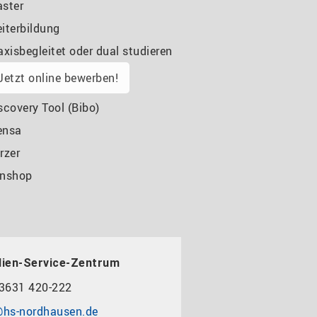
ster
iterbildung
axisbegleitet oder dual studieren
Jetzt online bewerben!
scovery Tool (Bibo)
ensa
rzer
nshop
dien-Service-Zentrum
3631 420-222
hs-nordhausen.de