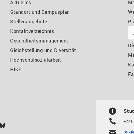
Aktuelles
Ma
Standort und Campusplan
We
Stellenangebote
Pr
Kontaktverzeichnis
Gesundheitsmanagement
Di
Gleichstellung und Diversität
M
Hochschulsozialarbeit
Ka
HIKE
Fa
Stu
+49 
In
ok
uTube
Bluesky
ssz@