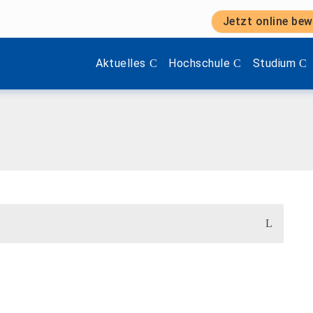
Jetzt online bew
Zeige Menü-Unterpunkte von 'Aktuelles'.
Zeige Menü-Unterpunkte vo
Zeige Menü
Aktuelles
Hochschule
Studium