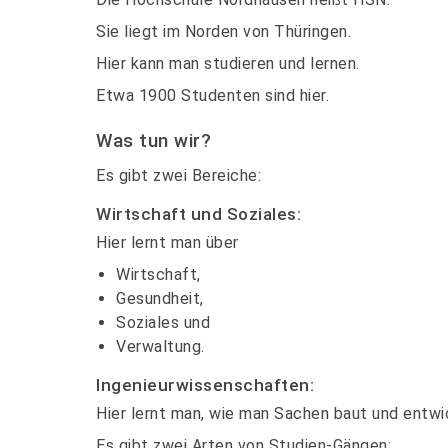
Die HSN hat einen grünen Campus.
Bedienung und Navigation in Leichter Sprach
Sie liegt im Norden von Thüringen.
Wo finde ich barrierefreie Angebote?
Hier kann man studieren und lernen.
Was enthält das Hauptmenü?
Etwa 1900 Studenten sind hier.
Gebärdensprache
Leichte Sprache
Was tun wir?
Was steht auf der Startseite?
Was steht in der Fußzeile?
Es gibt zwei Bereiche:
Impressum
Wirtschaft und Soziales:
Datenschutz
Hier lernt man über
Erklärung zur Barrierefreiheit in Leichter Spr
Wirtschaft,
Gesundheit,
Soziales und
Verwaltung.
Ingenieurwissenschaften:
Hier lernt man, wie man Sachen baut und entwi
Es gibt zwei Arten von Studien-Gängen: