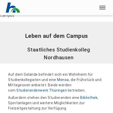
Menü überspringen
Home
|
International
|
Staatliches Studienkolleg
|
Leben auf dem
Campus
Menü überspringen
Leben auf dem Campus
Staatliches Studienkolleg
Nordhausen
Auf dem Gelände befindet sich ein Wohnheim für
Studienkollegiaten und eine
Mensa
, die Frühstück und
Mittagessen anbietet. Beide werden
vom
Studierendenwerk Thüringen
betrieben.
Außerdem stehen den Studierenden eine
Bibliothek
,
Sportanlagen und weitere Möglichkeiten zur
Freizeitgestaltung zur Verfügung.