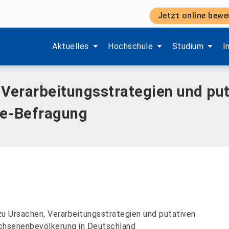
Jetzt online bewe
nd putative Risikofaktoren – Eine standardisierte Online-Be
Zeige Menü-Unterpunkte von 'Aktuelles'.
Zeige Menü-Unterpunkte von 'H
Zeige Menü-Unt
Z
Aktuelles
Hochschule
Studium
I
Verarbeitungsstrategien und put
ine-Befragung
zu Ursachen, Verarbeitungsstrategien und putativen
achsenenbevölkerung in Deutschland