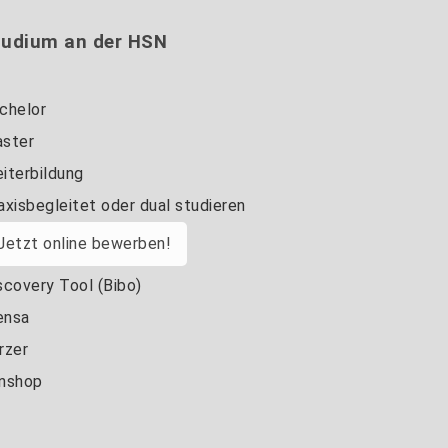
tudium an der HSN
chelor
ster
iterbildung
axisbegleitet oder dual studieren
Jetzt online bewerben!
scovery Tool (Bibo)
nsa
rzer
nshop