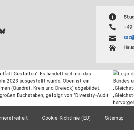
Stu
+49 
In
ok
uTube
Bluesky
ssz@
Haus
rrierefreiheit
Cookie-Richtlinie (EU)
Sitemap