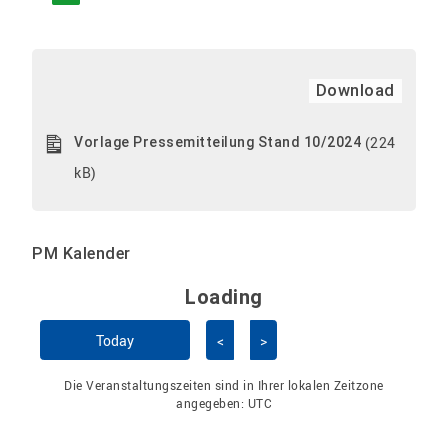
Download
(224
Vorlage Pressemitteilung Stand 10/2024
kB)
PM Kalender
Loading - current view is 
Loading
Kalender überspringen
Today
<
>
Die Veranstaltungszeiten sind in Ihrer lokalen Zeitzone
angegeben:
UTC