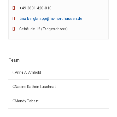
+49 3631 420-810
tina.bergknapp@hs-nordhausen.de
Gebäude 12 (Erdgeschoss)
Team
Anne A. Arnhold
Technische Mitarbeiterin
Nadine Kathrin Luschnat
Leiterin Hochschulmarketing
+49 3631 420-151
Mandy Tabatt
anne-ariane.arnhold@hs-nordhausen.de
Gebäude 12 (Erdgeschoss)
Inklusionsbeauftragte, Website-Administratorin
+49 3631 420-113
zum Profil