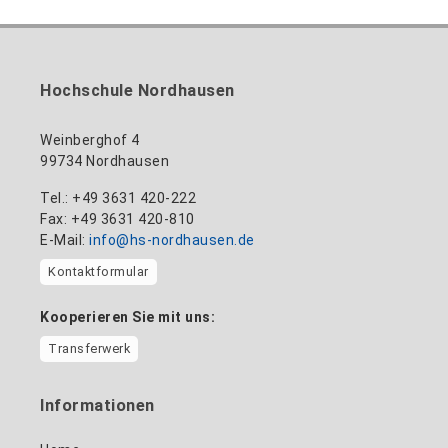
nadine-kathrin.luschnat@hs-nordhausen.de
/ Technische Leitung
Gebäude 12 (Erdgeschoss)
zum Profil
+49 3631 420-114
mandy.tabatt@hs-nordhausen.de
Hochschule Nordhausen
Gebäude 11, Raum 11.0101
zum Profil
Weinberghof 4
99734 Nordhausen
Tel.: +49 3631 420-222
Fax: +49 3631 420-810
E-Mail:
info@hs-nordhausen.de
Kontaktformular
Kooperieren Sie mit uns:
Transferwerk
Informationen