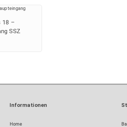
 18 –
ang SSZ
Informationen
S
Home
Ba