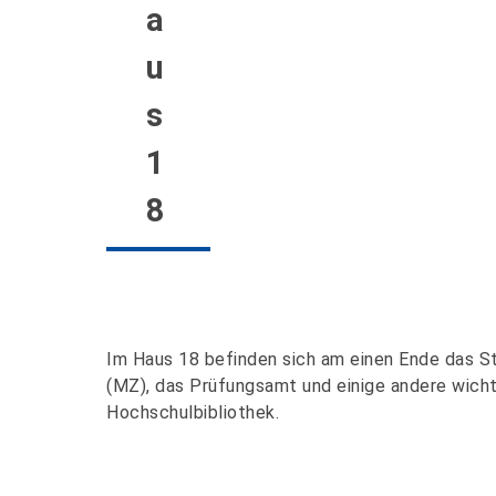
a
u
s
1
8
Im Haus 18 befinden sich am einen Ende das 
(MZ), das Prüfungsamt und einige andere wicht
Hochschulbibliothek.