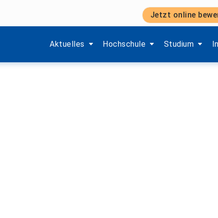
Jetzt online bewe
Zeige Menü-Unterpunkte von 'Aktuelles'.
Zeige Menü-Unterpunkte von 'H
Zeige Menü-Unt
Z
Aktuelles
Hochschule
Studium
I