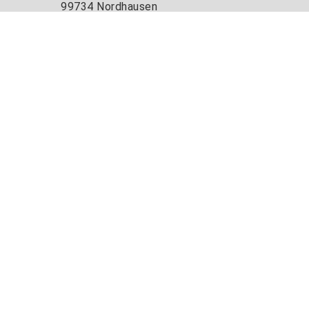
99734 Nordhausen
Tel.:
+49 3631 420-222
Fax:
+49 3631 420-810
E-Mail:
info@hs-nordhausen.de
Kontaktformular
Kooperieren Sie mit uns:
Transferwerk
Instagram
Facebook
Spotify
Linked
TikT
Yo