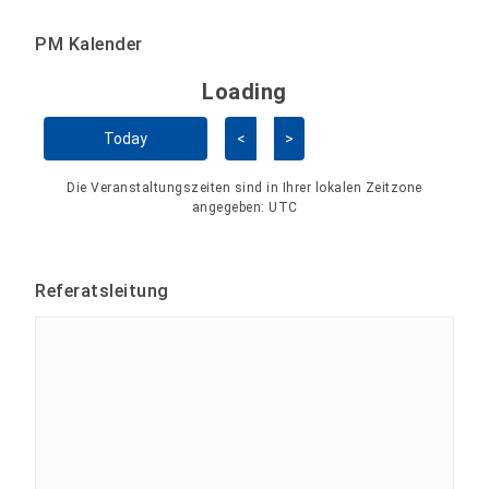
PM Kalender
Loading - current view is 
Loading
Kalender überspringen
Today
<
>
Die Veranstaltungszeiten sind in Ihrer lokalen Zeitzone
angegeben:
UTC
Referatsleitung