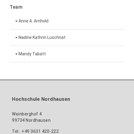
Team
Anne A. Arnhold
Technische Mitarbeiterin
Nadine Kathrin Luschnat
Leiterin Hochschulmarketing
+49 3631 420-151
Mandy Tabatt
anne-ariane.arnhold@hs-nordhausen.de
Gebäude 12 (Erdgeschoss)
Inklusionsbeauftragte, Website-Administratorin
+49 3631 420-113
zum Profil
nadine-kathrin.luschnat@hs-nordhausen.de
/ Technische Leitung
Gebäude 12 (Erdgeschoss)
zum Profil
+49 3631 420-114
mandy.tabatt@hs-nordhausen.de
Hochschule Nordhausen
Gebäude 11, Raum 11.0101
zum Profil
Weinberghof 4
99734 Nordhausen
Tel.: +49 3631 420-222