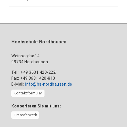
anne-ariane.arnhold@hs-nordhausen.de
Gebäude 12 (Erdgeschoss)
Inklusionsbeauftragte, Website-Administratorin
+49 3631 420-113
zum Profil
nadine-kathrin.luschnat@hs-nordhausen.de
/ Technische Leitung
Gebäude 12 (Erdgeschoss)
zum Profil
+49 3631 420-114
mandy.tabatt@hs-nordhausen.de
Hochschule Nordhausen
Gebäude 11, Raum 11.0101
zum Profil
Weinberghof 4
99734 Nordhausen
Tel.: +49 3631 420-222
Fax: +49 3631 420-810
E-Mail:
info@hs-nordhausen.de
Kontaktformular
Kooperieren Sie mit uns:
Transferwerk