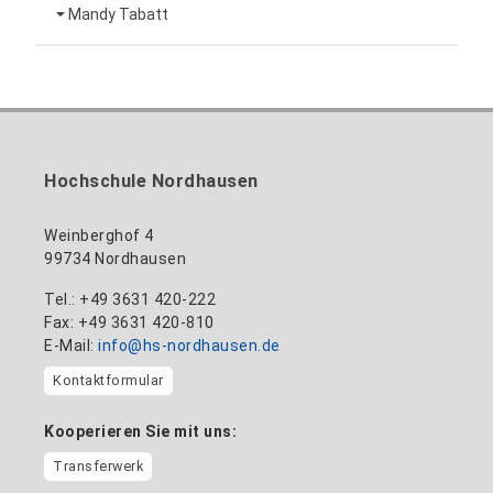
Leiterin Hochschulmarketing
+49 3631 420-151
Mandy Tabatt
anne-ariane.arnhold@hs-nordhausen.de
Gebäude 12 (Erdgeschoss)
Inklusionsbeauftragte, Website-Administratorin
+49 3631 420-113
zum Profil
nadine-kathrin.luschnat@hs-nordhausen.de
/ Technische Leitung
Gebäude 12 (Erdgeschoss)
zum Profil
+49 3631 420-114
mandy.tabatt@hs-nordhausen.de
Hochschule Nordhausen
Gebäude 11, Raum 11.0101
zum Profil
Weinberghof 4
99734 Nordhausen
Tel.: +49 3631 420-222
Fax: +49 3631 420-810
E-Mail:
info@hs-nordhausen.de
Kontaktformular
Kooperieren Sie mit uns:
Transferwerk