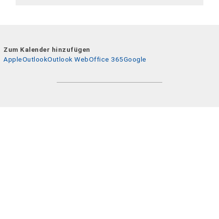
Zum Kalender hinzufügen
Apple
Outlook
Outlook Web
Office 365
Google
Veranstaltung teilen
←
Zurück
Weiter
→