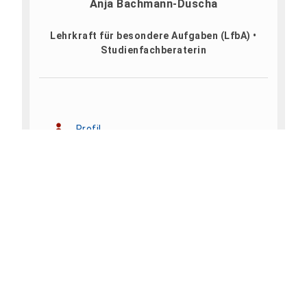
Anja Bachmann-Duscha
Lehrkraft für besondere Aufgaben (LfbA) •
Studienfachberaterin
Profil
+49 3631 420-533
anja.bachmann-duscha@hs-
nordhausen.de
Gebäude 18, Raum 18.0416