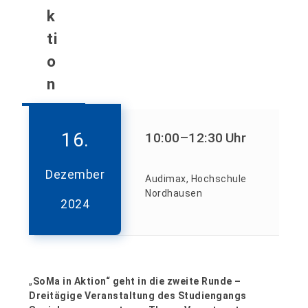
k
ti
o
n
16.
10:00
–12:30
Uhr
Dezember
Audimax, Hochschule
Nordhausen
2024
„
SoMa in Aktion“ geht in die zweite Runde –
Dreitägige Veranstaltung des Studiengangs