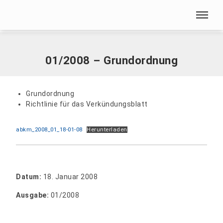
Menü überspringen
Home
|
Dokumente
|
01/2008 – Grundordnung
Menü überspringen
01/2008 – Grundordnung
Grundordnung
Richtlinie für das Verkündungsblatt
abkm_2008_01_18-01-08
Herunterladen
Datum:
18. Januar 2008
Ausgabe:
01/2008