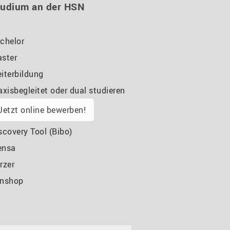
tudium an der HSN
chelor
ster
iterbildung
axisbegleitet oder dual studieren
Jetzt online bewerben!
scovery Tool (Bibo)
ensa
rzer
nshop