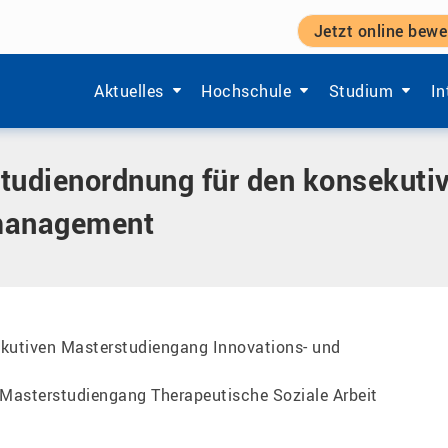
Jetzt online bewe
ung für den konsekutiven Masterstudiengang Innovations
Zeige Menü-Unterpunkte von 'Aktuelles'.
Zeige Menü-Unterpunkte von 'Ho
Zeige Menü-Unt
Ze
Aktuelles
Hochschule
Studium
In
tudienordnung für den konsekuti
management
ekutiven Masterstudiengang Innovations- und
 Masterstudiengang Therapeutische Soziale Arbeit