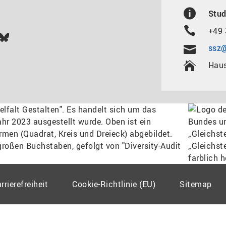
Stud
+49 
In
ok
uTube
Bluesky
ssz@
Haus
rrierefreiheit
Cookie-Richtlinie (EU)
Sitemap