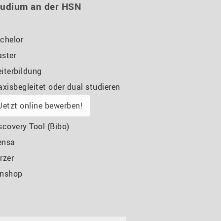
tudium an der HSN
chelor
ster
iterbildung
axisbegleitet oder dual studieren
Jetzt online bewerben!
scovery Tool (Bibo)
ensa
rzer
nshop