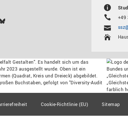
Stud
+49 
In
ok
uTube
Bluesky
ssz@
Haus
rrierefreiheit
Cookie-Richtlinie (EU)
Sitemap