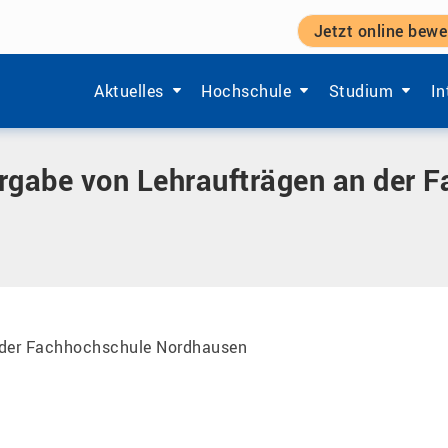
Jetzt online bewe
ehraufträgen an der Fachhochschule Nordhausen
Zeige Menü-Unterpunkte von 'Aktuelles'.
Zeige Menü-Unterpunkte von 'Ho
Zeige Menü-Unt
Ze
Aktuelles
Hochschule
Studium
In
rgabe von Lehraufträgen an der 
 der Fachhochschule Nordhausen