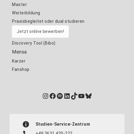
Master
Weiterbildung
Praxisbegleitet oder dual studieren
Jetzt online bewerben!
Discovery Tool (Bibo)
Mensa
Karzer
Fanshop
Instagram
Facebook
Spotify
LinkedIn
TikTok
YouTube
Bluesky
Studien-Service-Zentrum
+49 3631 420-222