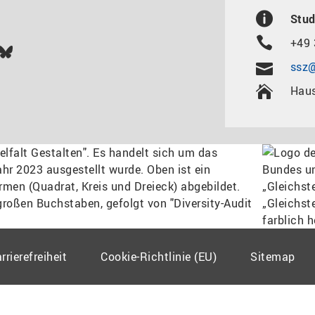
Stud
+49 
In
ok
uTube
Bluesky
ssz@
Haus
rrierefreiheit
Cookie-Richtlinie (EU)
Sitemap