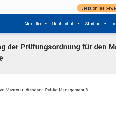
Jetzt online bewe
ungsordnung für den Masterstudiengang Public Manageme
Zeige Menü-Unterpunkte von 'Aktuelles'.
Zeige Menü-Unterpunkte von 'Ho
Zeige Menü-Unt
Ze
Aktuelles
Hochschule
Studium
In
g der Prüfungsordnung für den M
ce
 den Masterstudiengang Public Management &