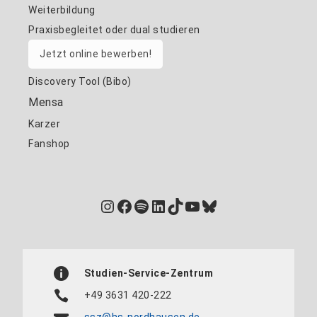
Weiterbildung
Praxisbegleitet oder dual studieren
Jetzt online bewerben!
Discovery Tool (Bibo)
Mensa
Karzer
Fanshop
Instagram
Facebook
Spotify
LinkedIn
TikTok
YouTube
Bluesky
Studien-Service-Zentrum
+49 3631 420-222
ssz@hs-nordhausen.de