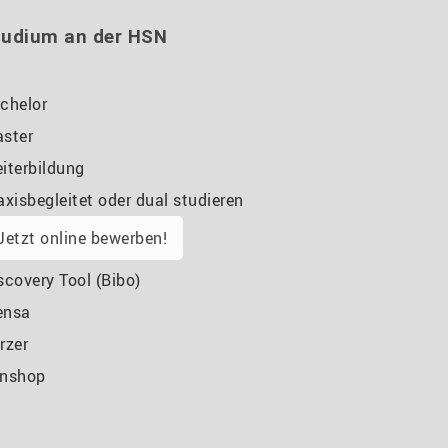
tudium an der HSN
chelor
ster
iterbildung
axisbegleitet oder dual studieren
Jetzt online bewerben!
scovery Tool (Bibo)
ensa
rzer
nshop