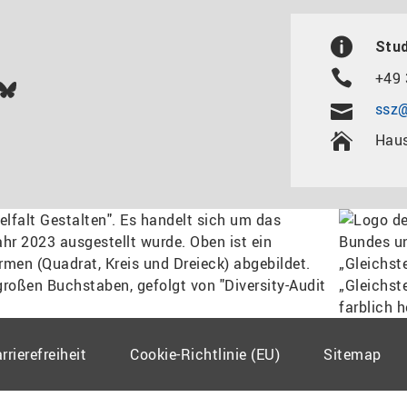
Stu
+49 
In
ok
uTube
Bluesky
ssz@
Haus
rrierefreiheit
Cookie-Richtlinie (EU)
Sitemap