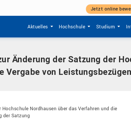
Jetzt online bewe
g der Satzung der Hochschule Nordhausen über das Verfah
Zeige Menü-Unterpunkte von 'Aktuelles'.
Zeige Menü-Unterpunkte von 'Ho
Zeige Menü-Unt
Ze
Aktuelles
Hochschule
Studium
In
zur Änderung der Satzung der H
ie Vergabe von Leistungsbezüge
r Hochschule Nordhausen über das Verfahren und die
g der Satzung