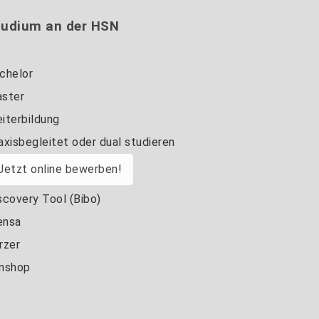
tudium an der HSN
chelor
ster
iterbildung
axisbegleitet oder dual studieren
Jetzt online bewerben!
scovery Tool (Bibo)
nsa
rzer
nshop