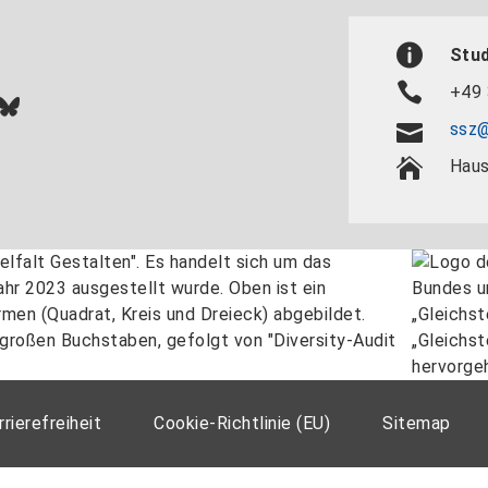
Stu
+49 
In
ok
uTube
Bluesky
ssz@
Haus
rrierefreiheit
Cookie-Richtlinie (EU)
Sitemap