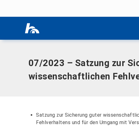
Menü überspringen
Home
|
Dokumente
|
07/2023 – Satzung zur Sicherung gute
Menü überspringen
(HSN-SgwP)
07/2023 – Satzung zur Si
wissenschaftlichen Fehl
Satzung zur Sicherung guter wissenschaftli
Fehlverhaltens und für den Umgang mit Ve