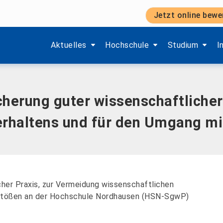
Jetzt online bewe
r wissenschaftlicher Praxis, zur Vermeidung wissenschaftl
Zeige Menü-Unterpunkte von 'Aktuelles'.
Zeige Menü-Unterpunkte von 'H
Zeige Menü-Unt
Z
Aktuelles
Hochschule
Studium
I
cherung guter wissenschaftlicher
verhaltens und für den Umgang m
cher Praxis, zur Vermeidung wissenschaftlichen
rstößen an der Hochschule Nordhausen (HSN-SgwP)