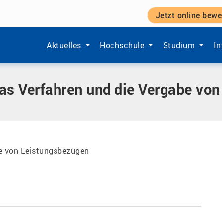
Jetzt online bewe
n und die Vergabe von Leistungsbezügen
Zeige Menü-Unterpunkte von 'Aktuelles'.
Zeige Menü-Unterpunkte von 'Ho
Zeige Menü-Unt
Ze
Aktuelles
Hochschule
Studium
In
as Verfahren und die Vergabe vo
be von Leistungsbezügen