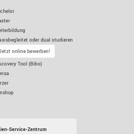
chelor
ster
iterbildung
axisbegleitet oder dual studieren
Jetzt online bewerben!
scovery Tool (Bibo)
ensa
rzer
nshop
ien-Service-Zentrum