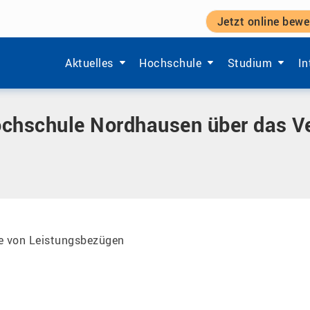
Jetzt online bewe
rdhausen über das Verfahren und die Vergabe von Leistu
Zeige Menü-Unterpunkte von 'Aktuelles'.
Zeige Menü-Unterpunkte von 'Ho
Zeige Menü-Unt
Ze
Aktuelles
Hochschule
Studium
In
chschule Nordhausen über das Ve
be von Leistungsbezügen