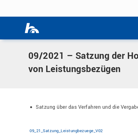
Menü überspringen
Home
|
Dokumente
|
09/2021 – Satzung der Hochschule No
Menü überspringen
09/2021 – Satzung der Ho
von Leistungsbezügen
Satzung über das Verfahren und die Verga
09_21_Satzung_Leistungbezuege_V02