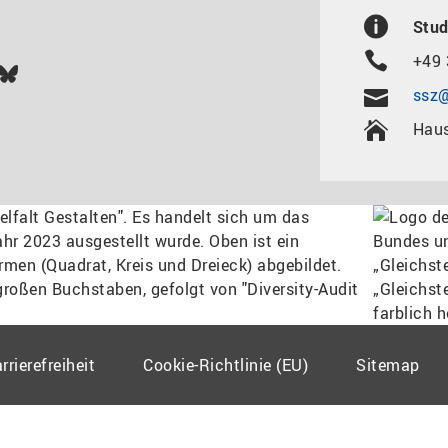
Stud
+49 
In
ok
uTube
Bluesky
ssz@
Haus
rrierefreiheit
Cookie-Richtlinie (EU)
Sitemap