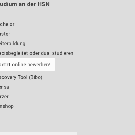
tudium an der HSN
chelor
ster
iterbildung
axisbegleitet oder dual studieren
Jetzt online bewerben!
scovery Tool (Bibo)
ensa
rzer
nshop