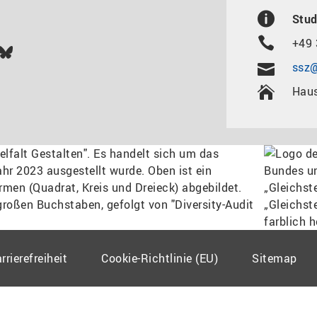
Stud
+49 
In
ok
uTube
Bluesky
ssz@
Haus
rrierefreiheit
Cookie-Richtlinie (EU)
Sitemap