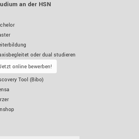
tudium an der HSN
chelor
ster
iterbildung
axisbegleitet oder dual studieren
Jetzt online bewerben!
scovery Tool (Bibo)
ensa
rzer
nshop