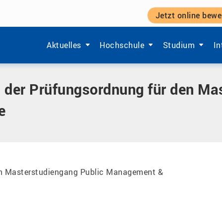
Jetzt online bewe
ngsordnung für den Masterstudiengang Public Management
Zeige Menü-Unterpunkte von 'Aktuelles'.
Zeige Menü-Unterpunkte von 'Ho
Zeige Menü-Unt
Ze
Aktuelles
Hochschule
Studium
In
 der Prüfungsordnung für den Ma
e
en Masterstudiengang Public Management &