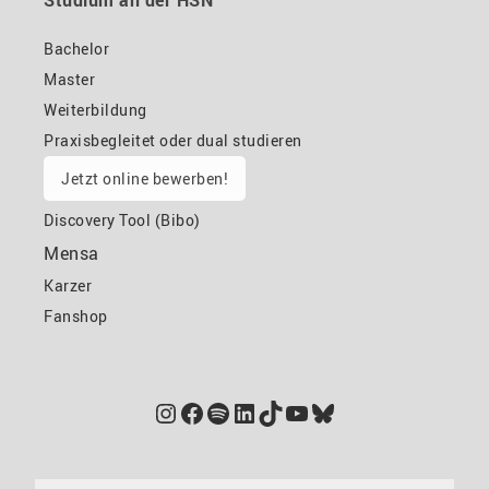
Studium an der HSN
Bachelor
Master
Weiterbildung
Praxisbegleitet oder dual studieren
Jetzt online bewerben!
Discovery Tool (Bibo)
Mensa
Karzer
Fanshop
Instagram
Facebook
Spotify
LinkedIn
TikTok
YouTube
Bluesky