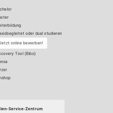
chelor
ster
iterbildung
axisbegleitet oder dual studieren
Jetzt online bewerben!
scovery Tool (Bibo)
nsa
rzer
nshop
dien-Service-Zentrum