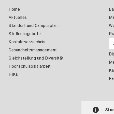
Home
Ba
Aktuelles
Ma
Standort und Campusplan
We
Stellenangebote
Pr
Kontaktverzeichnis
Gesundheitsmanagement
Di
Gleichstellung und Diversität
Me
Hochschulsozialarbeit
Ka
HIKE
Fa
Stu