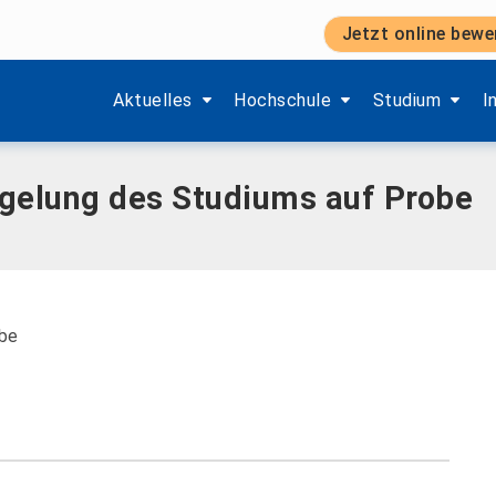
Jetzt online bewe
Studiums auf Probe
Zeige Menü-Unterpunkte von 'Aktuelles'.
Zeige Menü-Unterpunkte von 'H
Zeige Menü-Unt
Z
Aktuelles
Hochschule
Studium
I
gelung des Studiums auf Probe
obe