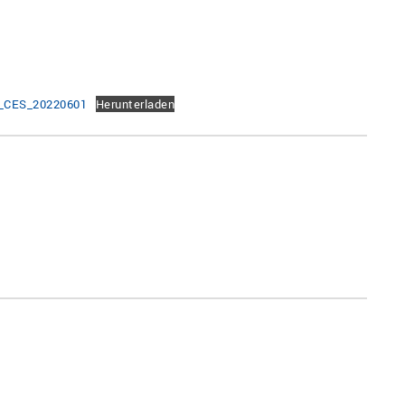
r_CES_20220601
Herunterladen