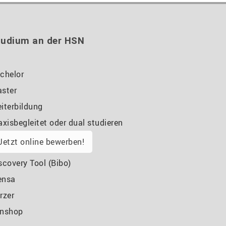
tudium an der HSN
chelor
ster
iterbildung
axisbegleitet oder dual studieren
Jetzt online bewerben!
scovery Tool (Bibo)
ensa
rzer
nshop