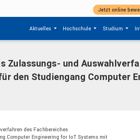
Jetzt online bewe
s- und Auswahlverfahren des Fachbereiches Ingenieurwisse
Zeige Menü-Unterpunkte von 'Aktuelles'.
Zeige Menü-Unterpunkte von 'Ho
Zeige Menü-Unt
Ze
Aktuelles
Hochschule
Studium
In
s Zulassungs- und Auswahlverfa
für den Studiengang Computer En
verfahren des Fachbereiches
ng Computer Engineering for IoT Systems mit