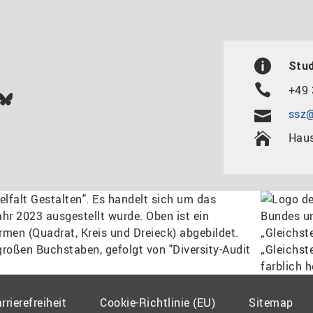
Stu
+49 
In
ok
uTube
Bluesky
ssz@
Haus
rrierefreiheit
Cookie-Richtlinie (EU)
Sitemap