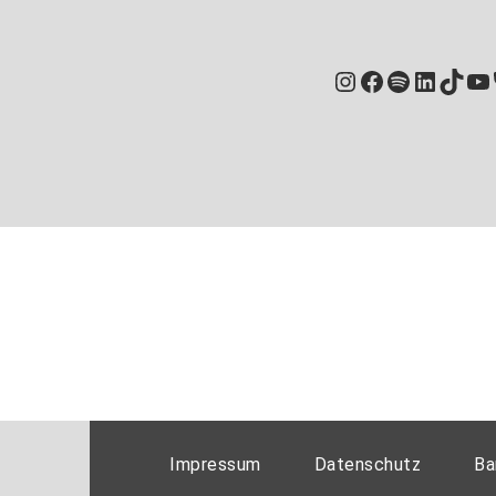
Instagram
Facebook
Spotify
Linked
TikT
Yo
Impressum
Datenschutz
Ba