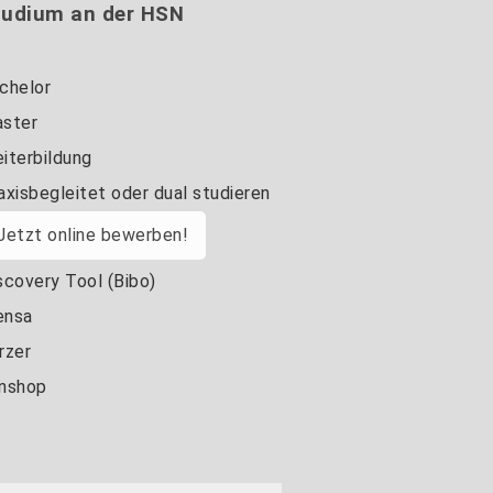
tudium an der HSN
chelor
ster
iterbildung
axisbegleitet oder dual studieren
Jetzt online bewerben!
scovery Tool (Bibo)
nsa
rzer
nshop