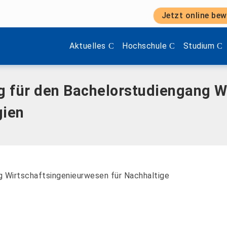
Jetzt online bew
helorstudiengang Wirtschaftsingenieurwesen für Nachhalti
Zeige Menü-Unterpunkte von 'Aktuelles'.
Zeige Menü-Unterpunkte vo
Zeige Menü
Aktuelles
Hochschule
Studium
 für den Bachelorstudiengang W
gien
g Wirtschaftsingenieurwesen für Nachhaltige