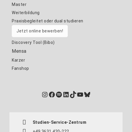
Master
Weiterbildung
Praxisbegleitet oder dual studieren
Jetzt online bewerben!
Discovery Tool (Bibo)
Mensa
Karzer
Fanshop
Instagram
Facebook
Spotify
LinkedIn
TikTok
YouTube
Bluesky
Studien-Service-Zentrum
+49 3631 420-222