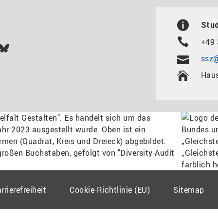
Stu
+49 
In
ok
uTube
Bluesky
ssz@
Haus
rrierefreiheit
Cookie-Richtlinie (EU)
Sitemap