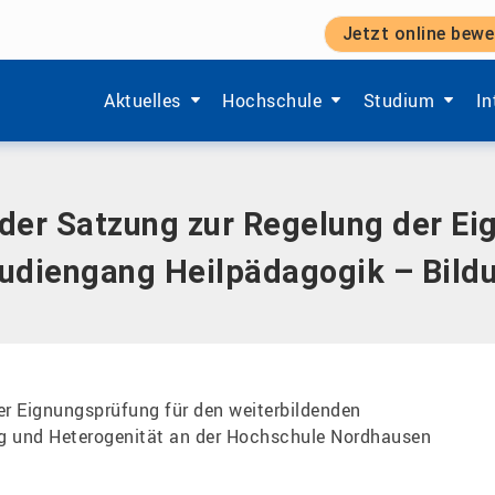
Jetzt online bewe
zur Regelung der Eignungsprüfung für den weiterbildende
Zeige Menü-Unterpunkte von 'Aktuelles'.
Zeige Menü-Unterpunkte von 'Ho
Zeige Menü-Unt
Ze
Aktuelles
Hochschule
Studium
In
der Satzung zur Regelung der Ei
udiengang Heilpädagogik – Bild
er Eignungsprüfung für den weiterbildenden
g und Heterogenität an der Hochschule Nordhausen