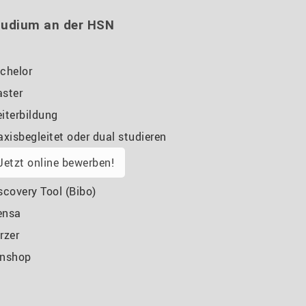
tudium an der HSN
chelor
ster
iterbildung
axisbegleitet oder dual studieren
Jetzt online bewerben!
scovery Tool (Bibo)
ensa
rzer
nshop