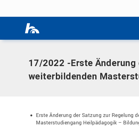
Menü überspringen
Home
|
Dokumente
|
17/2022 -Erste Änderung der Satzung 
Menü überspringen
Heterogenität
17/2022 -Erste Änderung 
weiterbildenden Masterst
Erste Änderung der Satzung zur Regelung d
Masterstudiengang Heilpädagogik – Bildun