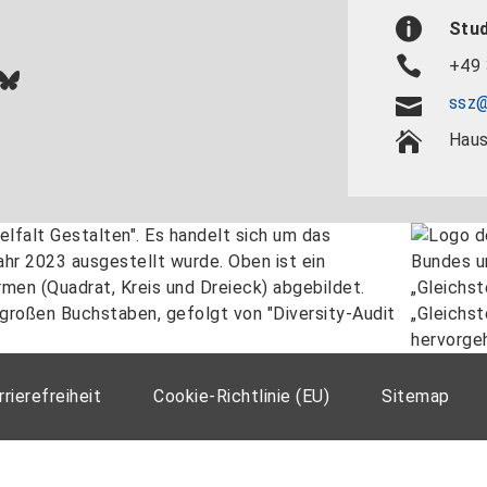
Stu
+49 
In
ok
uTube
Bluesky
ssz@
Haus
rrierefreiheit
Cookie-Richtlinie (EU)
Sitemap