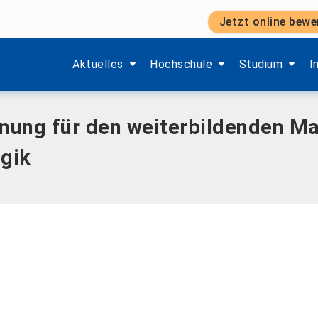
Jetzt online bewe
 weiterbildenden Masterstudiengang Soziale Arbeit und Tr
Zeige Menü-Unterpunkte von 'Aktuelles'.
Zeige Menü-Unterpunkte von 'H
Zeige Menü-Unt
Z
Aktuelles
Hochschule
Studium
I
ung für den weiterbildenden Ma
gik