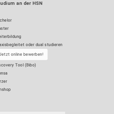
tudium an der HSN
chelor
ster
iterbildung
axisbegleitet oder dual studieren
Jetzt online bewerben!
scovery Tool (Bibo)
nsa
rzer
nshop