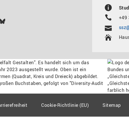
Stud
+49 
In
ok
uTube
Bluesky
ssz@
Haus
rrierefreiheit
Cookie-Richtlinie (EU)
Sitemap