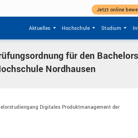
Jetzt online bewe
ung für den Bachelorstudiengang Digitales Produktmanag
Zeige Menü-Unterpunkte von 'Aktuelles'.
Zeige Menü-Unterpunkte von 'Ho
Zeige Menü-Unt
Ze
Aktuelles
Hochschule
Studium
In
üfungsordnung für den Bachelors
Hochschule Nordhausen
helorstudiengang Digitales Produktmanagement der