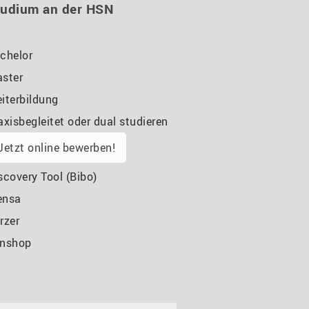
tudium an der HSN
chelor
ster
iterbildung
axisbegleitet oder dual studieren
Jetzt online bewerben!
scovery Tool (Bibo)
ensa
rzer
nshop