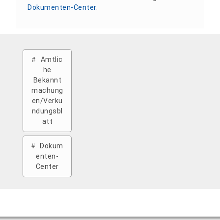
Dokumenten-Center
.
Amtlic
he
Bekannt
machung
en/Verkü
ndungsbl
att
Dokum
enten-
Center