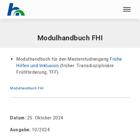
Menü überspringen
Home
|
Dokumente
|
Modulhandbuch FHI
Menü überspringen
Modulhandbuch FHI
Modulhandbuch für den Masterstudiengang
Frühe
Hilfen und Inklusion
(früher: Transdisziplinäre
Frühförderung, TFF)
Modulhandbuch FHI
25. Oktober 2024
Datum:
10/2024
Ausgabe: