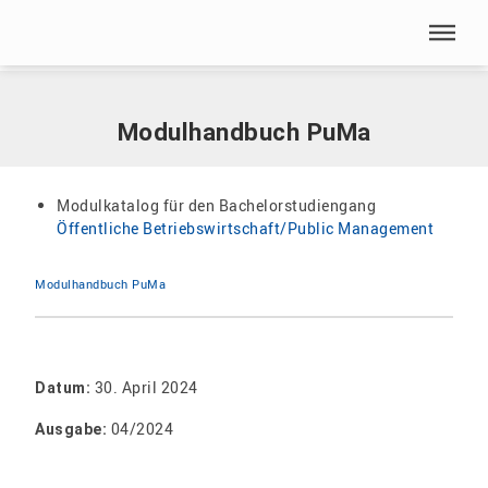
Menü überspringen
Home
|
Dokumente
|
Modulhandbuch PuMa
Menü überspringen
Modulhandbuch PuMa
Modulkatalog für den Bachelorstudiengang
Öffentliche Betriebswirtschaft/Public Management
Modulhandbuch PuMa
30. April 2024
Datum:
04/2024
Ausgabe: