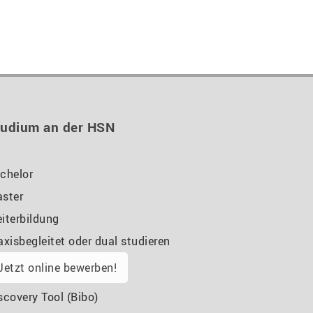
tudium an der HSN
chelor
ster
iterbildung
axisbegleitet oder dual studieren
Jetzt online bewerben!
scovery Tool (Bibo)