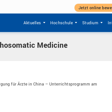
Jetzt online bewe
Zeige Menü-Unterpunkte von 'Aktuelles'.
Zeige Menü-Unterpunkte von 'Ho
Zeige Menü-Unt
Ze
Aktuelles
Hochschule
Studium
In
chosomatic Medicine
gung für Ärzte in China – Unterrichtsprogramm am