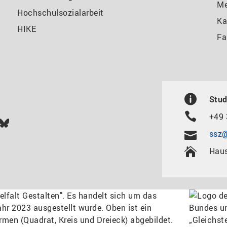
M
Hochschulsozialarbeit
Ka
HIKE
Fa
Stud
+49 
In
ok
uTube
Bluesky
ssz@
Haus